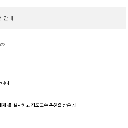
청 안내
072
랍니다
.
게재
)
을
실시
하고
지도교수 추천
을 받은 자