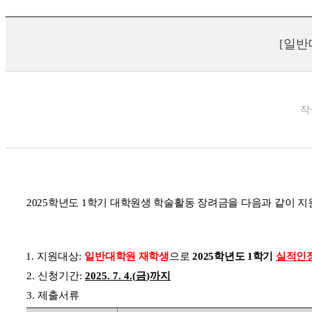
[일반
작
2025
학년도
1
학기 대학원생 학술활동 장려금을 다음과
같이 지
1. 지원대상
:
일반대학원 재학생
으로
2025
학년도
1
학기
실적인정기
2. 신청기간
:
2025. 7. 4.(
금
)
까지
3.
제출서류