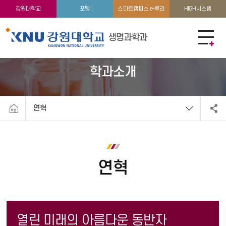
교수소개
강원대학교
포털
스마트캠퍼스 e-루리
HIGH시스템
생명과학과
학과소개
연혁
연혁
열린 미래의 아름다운 동반자