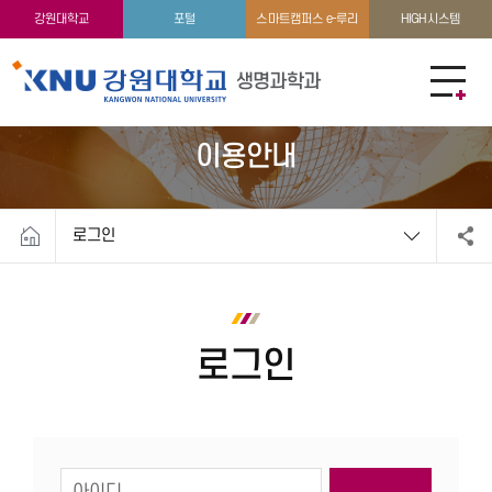
커뮤니티
강원대학교
포털
스마트캠퍼스 e-루리
HIGH시스템
생명과학과
이용안내
로그인
로그인