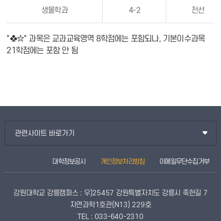
생물학과
4-2
전선
"♣☆" 과목은 교과교육영역 8학점에는 포함되나, 기본이수과목
21학점에는 포함 안 됨
관련사이트 바로가기
대학정보공시
개인정보처리방침
이메일무단수집거부
강원대학교 강릉캠퍼스 : 우)25457 강원특별자치도 강릉시 죽헌길 7
자연과학1호관(N13) 229호
TEL : 033-640-2310