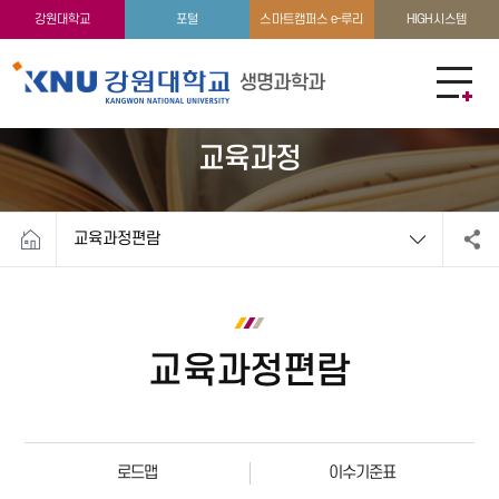
교수소개
커뮤니티
강원대학교
포털
스마트캠퍼스 e-루리
HIGH시스템
생명과학과
교육과정
교육과정편람
교육과정편람
로드맵
이수기준표